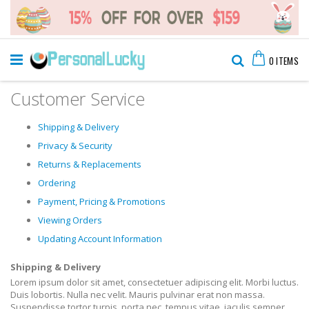
Skip
Cart
to
Search
0
ITEMS
Content
Customer Service
Shipping & Delivery
Privacy & Security
Returns & Replacements
Ordering
Payment, Pricing & Promotions
Viewing Orders
Updating Account Information
Shipping & Delivery
Lorem ipsum dolor sit amet, consectetuer adipiscing elit. Morbi luctus.
Duis lobortis. Nulla nec velit. Mauris pulvinar erat non massa.
Suspendisse tortor turpis, porta nec, tempus vitae, iaculis semper,