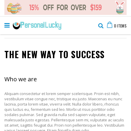
Skip
Cart
to
Search
0
ITEMS
Content
THE NEW WAY TO SUCCESS
Who we are
Aliquam consectetur et lorem semper scelerisque. Proin est nibh,
vestibulum vitae congue nec, tristique eu justo. Maecenas eu nunc
lacinia, porta lorem vitae, viverra velit. Nulla dolor libero, rhoncus
quis luctus eu, fermentum sed leo. Morbi ut risus porttitor odio
sodales pulvinar. Sed gravida nulla sed sapien vulputate, eget
malesuada justo egestas. Pellentesque sem mi, vulputate ac iaculis
sit amet, sagittis feugiat dui. Proin non pellentesque leo. Vestibulum
varius laoreet posuere. Etiam fringilla diam odio.