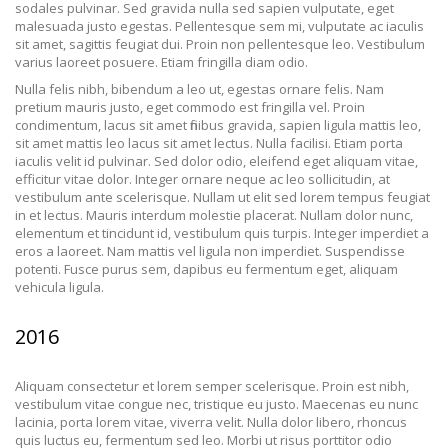
sodales pulvinar. Sed gravida nulla sed sapien vulputate, eget
malesuada justo egestas. Pellentesque sem mi, vulputate ac iaculis
sit amet, sagittis feugiat dui. Proin non pellentesque leo. Vestibulum
varius laoreet posuere. Etiam fringilla diam odio.
Nulla felis nibh, bibendum a leo ut, egestas ornare felis. Nam
pretium mauris justo, eget commodo est fringilla vel. Proin
condimentum, lacus sit amet finibus gravida, sapien ligula mattis leo,
sit amet mattis leo lacus sit amet lectus. Nulla facilisi. Etiam porta
iaculis velit id pulvinar. Sed dolor odio, eleifend eget aliquam vitae,
efficitur vitae dolor. Integer ornare neque ac leo sollicitudin, at
vestibulum ante scelerisque. Nullam ut elit sed lorem tempus feugiat
in et lectus. Mauris interdum molestie placerat. Nullam dolor nunc,
elementum et tincidunt id, vestibulum quis turpis. Integer imperdiet a
eros a laoreet. Nam mattis vel ligula non imperdiet. Suspendisse
potenti. Fusce purus sem, dapibus eu fermentum eget, aliquam
vehicula ligula.
2016
Aliquam consectetur et lorem semper scelerisque. Proin est nibh,
vestibulum vitae congue nec, tristique eu justo. Maecenas eu nunc
lacinia, porta lorem vitae, viverra velit. Nulla dolor libero, rhoncus
quis luctus eu, fermentum sed leo. Morbi ut risus porttitor odio