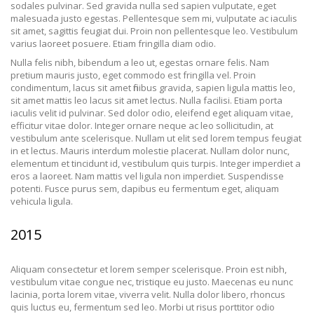
sodales pulvinar. Sed gravida nulla sed sapien vulputate, eget
malesuada justo egestas. Pellentesque sem mi, vulputate ac iaculis
sit amet, sagittis feugiat dui. Proin non pellentesque leo. Vestibulum
varius laoreet posuere. Etiam fringilla diam odio.
Nulla felis nibh, bibendum a leo ut, egestas ornare felis. Nam
pretium mauris justo, eget commodo est fringilla vel. Proin
condimentum, lacus sit amet finibus gravida, sapien ligula mattis leo,
sit amet mattis leo lacus sit amet lectus. Nulla facilisi. Etiam porta
iaculis velit id pulvinar. Sed dolor odio, eleifend eget aliquam vitae,
efficitur vitae dolor. Integer ornare neque ac leo sollicitudin, at
vestibulum ante scelerisque. Nullam ut elit sed lorem tempus feugiat
in et lectus. Mauris interdum molestie placerat. Nullam dolor nunc,
elementum et tincidunt id, vestibulum quis turpis. Integer imperdiet a
eros a laoreet. Nam mattis vel ligula non imperdiet. Suspendisse
potenti. Fusce purus sem, dapibus eu fermentum eget, aliquam
vehicula ligula.
2015
Aliquam consectetur et lorem semper scelerisque. Proin est nibh,
vestibulum vitae congue nec, tristique eu justo. Maecenas eu nunc
lacinia, porta lorem vitae, viverra velit. Nulla dolor libero, rhoncus
quis luctus eu, fermentum sed leo. Morbi ut risus porttitor odio