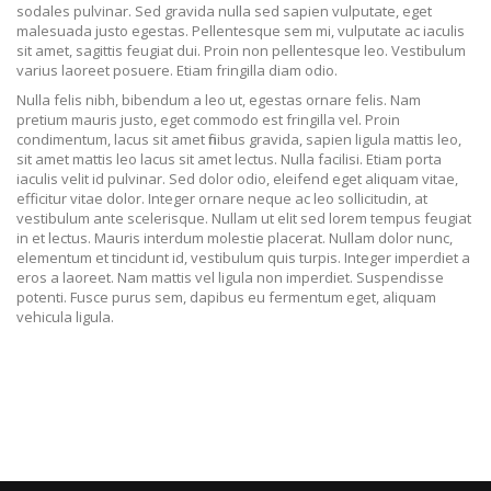
sodales pulvinar. Sed gravida nulla sed sapien vulputate, eget
malesuada justo egestas. Pellentesque sem mi, vulputate ac iaculis
sit amet, sagittis feugiat dui. Proin non pellentesque leo. Vestibulum
varius laoreet posuere. Etiam fringilla diam odio.
Nulla felis nibh, bibendum a leo ut, egestas ornare felis. Nam
pretium mauris justo, eget commodo est fringilla vel. Proin
condimentum, lacus sit amet finibus gravida, sapien ligula mattis leo,
sit amet mattis leo lacus sit amet lectus. Nulla facilisi. Etiam porta
iaculis velit id pulvinar. Sed dolor odio, eleifend eget aliquam vitae,
efficitur vitae dolor. Integer ornare neque ac leo sollicitudin, at
vestibulum ante scelerisque. Nullam ut elit sed lorem tempus feugiat
in et lectus. Mauris interdum molestie placerat. Nullam dolor nunc,
elementum et tincidunt id, vestibulum quis turpis. Integer imperdiet a
eros a laoreet. Nam mattis vel ligula non imperdiet. Suspendisse
potenti. Fusce purus sem, dapibus eu fermentum eget, aliquam
vehicula ligula.