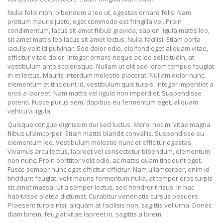
Nulla felis nibh, bibendum a leo ut, egestas ornare felis. Nam
pretium mauris justo, eget commodo est fringilla vel. Proin
condimentum, lacus sit amet finibus gravida, sapien ligula mattis leo,
sit amet mattis leo lacus sit amet lectus. Nulla facilisi. Etiam porta
iaculis velit id pulvinar. Sed dolor odio, eleifend eget aliquam vitae,
efficitur vitae dolor. Integer ornare neque ac leo sollicitudin, at
vestibulum ante scelerisque. Nullam ut elit sed lorem tempus feugiat
in et lectus. Mauris interdum molestie placerat. Nullam dolor nunc,
elementum et tincidunt id, vestibulum quis turpis. Integer imperdiet a
eros a laoreet. Nam mattis vel ligula non imperdiet. Suspendisse
potenti. Fusce purus sem, dapibus eu fermentum eget, aliquam
vehicula ligula.
Quisque congue dignissim dui sed luctus. Morbi nec mi vitae magna
finibus ullamcorper. Etiam mattis blandit convallis. Suspendisse eu
elementum leo. Vestibulum molestie nunc et efficitur egestas.
Vivamus arcu lectus, laoreet vel consectetur bibendum, elementum
non nunc. Proin porttitor velit odio, ac mattis quam tincidunt eget.
Fusce semper nunc eget efficitur efficitur. Nam ullamcorper, enim id
tincidunt feugiat, velit mauris fermentum nulla, at tempor eros turpis
sit amet massa. Ut a semper lectus, sed hendrerit risus. In hac
habitasse platea dictumst. Curabitur venenatis cursus posuere.
Praesent turpis nisi, aliquam at facilisis non, sagittis vel urna. Donec
diam lorem, feugiat vitae laoreet in, sagittis a lorem.